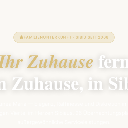
FAMILIENUNTERKUNFT · SIBIU SEIT 2008
fer
Ihr Zuhause
n Zuhause, in Si
unea Maria — Eleganz, Raffinesse und Diskretion in
igen Viertel im Herzen Sibiaus. 26 Übernachtungsplä
außergewöhnliche Serviceleistungen.