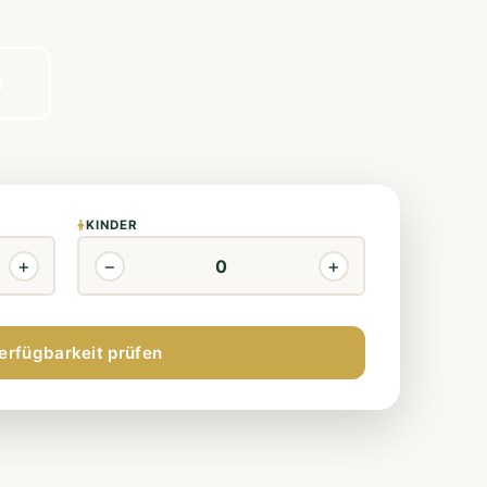
n
KINDER
+
−
+
erfügbarkeit prüfen