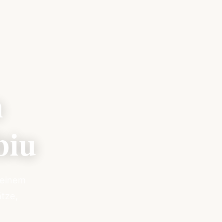
n
biu
 einem
tze,