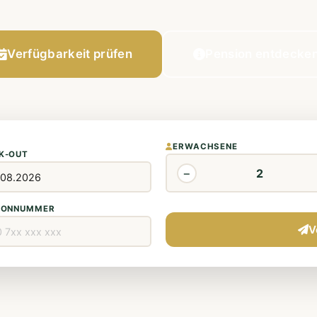
Verfügbarkeit prüfen
Pension entdecke
ERWACHSENE
K-OUT
−
FONNUMMER
V