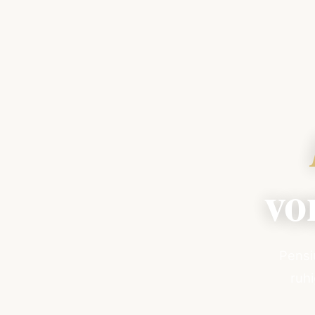
vo
Pensi
ruh