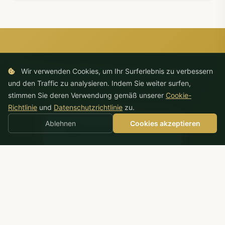
Möchten Sie Partner werden?
Wir verwenden Cookies, um Ihr Surferlebnis zu verbessern
und den Traffic zu analysieren. Indem Sie weiter surfen,
Kontaktieren Sie uns für Kooperations- und
stimmen Sie deren Verwendung gemäß unserer
Cookie-
gegenseitige Werbemöglichkeiten.
Richtlinie
und
Datenschutzrichtlinie
zu.
Ablehnen
Cookies akzeptieren
Kontaktieren Sie uns